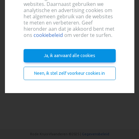
websites. Daarnaast gebruiken we
Aanmelden
analytische en advertising cookies om
het algemeen gebruik van de websites
te meten en verbeteren. Geef
hieronder aan dat je akkoord bent met
ons
cookiebeleid
om verder te surfen.
Aanmelden
Ja, ik aanvaard alle cookies
Nog geen account?
Registreer je hier
Neen, ik stel zelf voorkeur cookies in
Rode Kruis-Vlaanderen ©2025 |
Gegevensbeleid