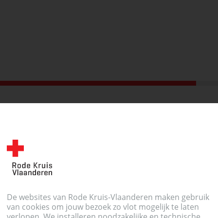
en tijdslot
Maandag 01 juni 2026 17:15
Zele
Henri van Daelecentrum
De websites van Rode Kruis-Vlaanderen maken gebruik
Lokerenbaan 43, 9240 Zele
van cookies om jouw bezoek zo vlot mogelijk te laten
verlopen. We installeren noodzakelijke en technische