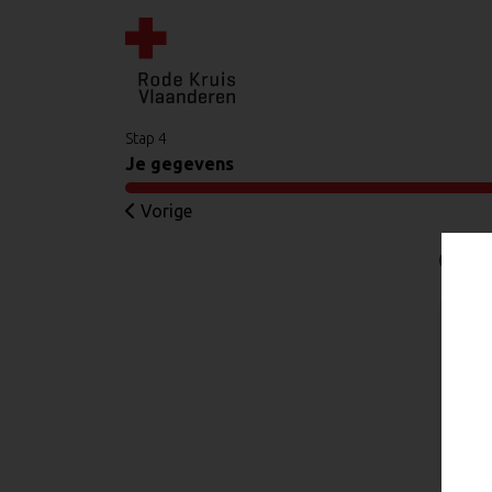
Stap 4
Je gegevens
Vorige
Gekoz