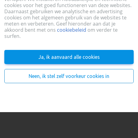
cookies voor het goed functioneren van deze websites.
Daarnaast gebruiken we analytische en advertising
cookies om het algemeen gebruik van de websites te
nmelden
meten en verbeteren. Geef hieronder aan dat je
akkoord bent met ons
cookiebeleid
om verder te
surfen.
Ja, ik aanvaard alle cookies
Aanmelden
een account?
Neen, ik stel zelf voorkeur cookies in
Registreer je hier