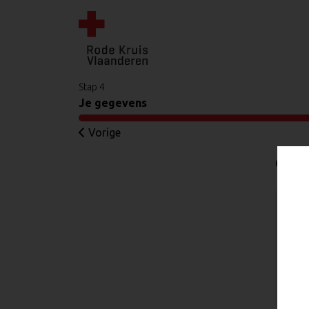
Stap 4
Je gegevens
Vorige
Gekoz