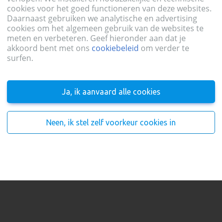
cookies voor het goed functioneren van deze websites.
Daarnaast gebruiken we analytische en advertising
cookies om het algemeen gebruik van de websites te
nmelden
meten en verbeteren. Geef hieronder aan dat je
akkoord bent met ons
cookiebeleid
om verder te
surfen.
Ja, ik aanvaard alle cookies
Aanmelden
een account?
Neen, ik stel zelf voorkeur cookies in
Registreer je hier