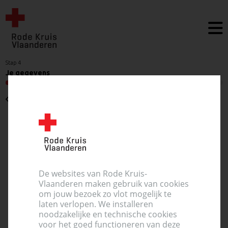
Stap 4
Je gegevens
Vorige
Gekozen tijdslot
Maandag 17 augustus 2026 17:30
De websites van Rode Kruis-
Westkapelle
Vlaanderen maken gebruik van cookies
Sint-Niklaaskerk
om jouw bezoek zo vlot mogelijk te
Dorpsstraat 81, 8300 Westkapelle
laten verlopen. We installeren
noodzakelijke en technische cookies
voor het goed functioneren van deze