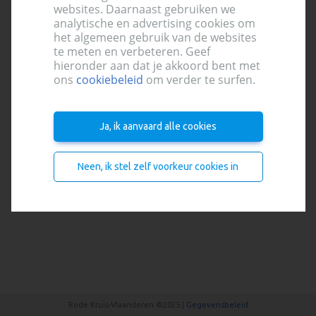
websites. Daarnaast gebruiken we
Aanmelden
analytische en advertising cookies om
het algemeen gebruik van de websites
te meten en verbeteren. Geef
hieronder aan dat je akkoord bent met
ons
cookiebeleid
om verder te surfen.
Aanmelden
Ja, ik aanvaard alle cookies
Nog geen account?
Registreer je hier
Neen, ik stel zelf voorkeur cookies in
Rode Kruis-Vlaanderen ©2025 |
Gegevensbeleid