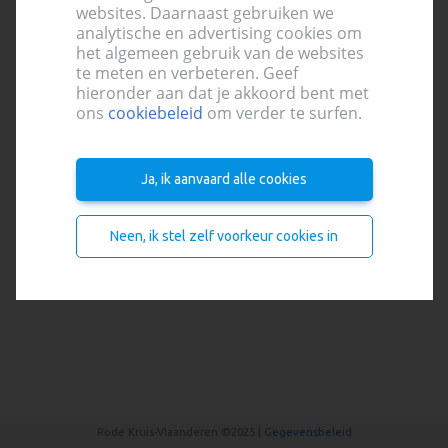
websites. Daarnaast gebruiken we
Aanmelden
analytische en advertising cookies om
het algemeen gebruik van de websites
te meten en verbeteren. Geef
hieronder aan dat je akkoord bent met
ons
cookiebeleid
om verder te surfen.
Aanmelden
Ja, ik aanvaard alle cookies
Nog geen account?
Registreer je hier
Neen, ik stel zelf voorkeur cookies in
Rode Kruis-Vlaanderen ©2025 |
Gegevensbeleid