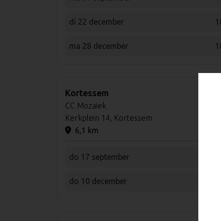
di 22 december
1
ma 28 december
1
Kortessem
CC Mozaiek
Kerkplein 14, Kortessem
6,1 km
do 17 september
1
do 10 december
1