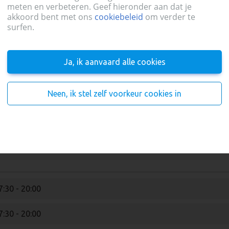
meten en verbeteren. Geef hieronder aan dat je
akkoord bent met ons
cookiebeleid
om verder te
surfen.
Ja, ik aanvaard alle cookies
2:00 - 15:00
Neen, ik stel zelf voorkeur cookies in
7:30 - 20:00
7:30 - 20:00