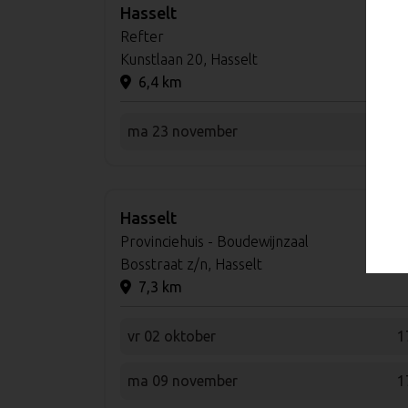
Hasselt
Refter
Kunstlaan 20, Hasselt
6,4 km
ma 23 november
1
Hasselt
Provinciehuis - Boudewijnzaal
Bosstraat z/n, Hasselt
7,3 km
vr 02 oktober
1
ma 09 november
1