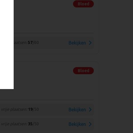
Bloed
vrije plaatsen:
57
/60
Bekijken
Bloed
vrije plaatsen:
19
/50
Bekijken
vrije plaatsen:
35
/50
Bekijken