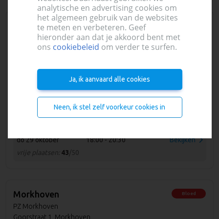
analytische en advertising cookies om
het algemeen gebruik van de websites
Heist-op-den-Berg
Bloed
te meten en verbeteren. Geef
hieronder aan dat je akkoord bent met
(Wiekevorst)
ons
cookiebeleid
om verder te surfen.
Buurtzorghuis
Sint-Jozefstraat 10A, Heist-op-den-Berg
(Wiekevorst)
Ja, ik aanvaard alle cookies
9,8 km
do 20 augustus
18:00 - 20:30
Bekijken
Neen, ik stel zelf voorkeur cookies in
vrije plaatsen:
57
/80
do 29 oktober
18:00 - 20:30
Bekijken
vrije plaatsen:
43
/50
Morkhoven
Bloed
PZ Morkhoven
Goorstraat 1, Morkhoven