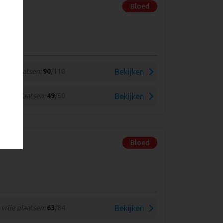
Bloed
vrije plaatsen:
90
/110
Bekijken
vrije plaatsen:
49
/50
Bekijken
Bloed
vrije plaatsen:
63
/84
Bekijken