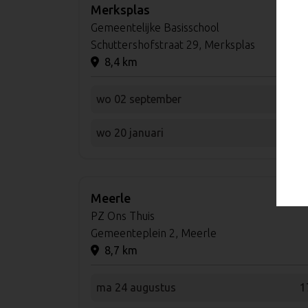
Merksplas
Gemeentelijke Basisschool
Schuttershofstraat 29, Merksplas
8,4 km
wo 02 september
1
wo 20 januari
1
Meerle
PZ Ons Thuis
Gemeenteplein 2, Meerle
8,7 km
ma 24 augustus
1