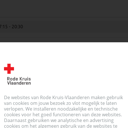
7:15 - 20:30
8:00 - 20:30
De websites van Rode Kruis-Vlaanderen maken gebruik
van cookies om jouw bezoek zo vlot mogelijk te laten
8:00 - 20:30
verlopen. We installeren noodzakelijke en technische
cookies voor het goed functioneren van deze websites.
Daarnaast gebruiken we analytische en advertising
cookies om het algemeen gebruik van de websites te