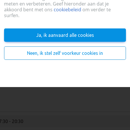
meten en verbeteren. Geef hieronder aan dat je
akkoord bent met ons
cookiebeleid
om verder te
surfen.
Ja, ik aanvaard alle cookies
8:00 - 20:30
Neen, ik stel zelf voorkeur cookies in
8:00 - 20:30
7:30 - 20:30