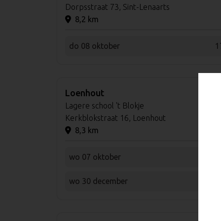
Dorpsstraat 73, Sint-Lenaarts
8,2 km
do 08 oktober
1
Loenhout
Lagere school 't Blokje
Kerkblokstraat 16, Loenhout
8,3 km
wo 07 oktober
1
wo 30 december
1