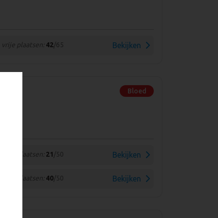
vrije plaatsen:
42
/65
Bekijken
Bloed
vrije plaatsen:
21
/50
Bekijken
vrije plaatsen:
40
/50
Bekijken