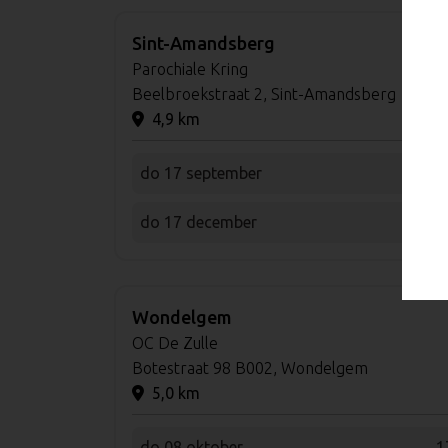
Sint-Amandsberg
Parochiale Kring
Beelbroekstraat 2, Sint-Amandsberg
4,9 km
do 17 september
1
do 17 december
1
Wondelgem
OC De Zulle
Botestraat 98 B002, Wondelgem
5,0 km
do 08 oktober
1