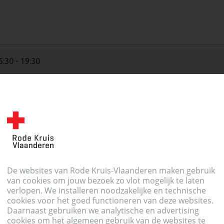
6:30 - 19:30
De websites van Rode Kruis-Vlaanderen maken gebruik
7:15 - 20:00
van cookies om jouw bezoek zo vlot mogelijk te laten
verlopen. We installeren noodzakelijke en technische
7:15 - 20:00
cookies voor het goed functioneren van deze websites.
Daarnaast gebruiken we analytische en advertising
cookies om het algemeen gebruik van de websites te