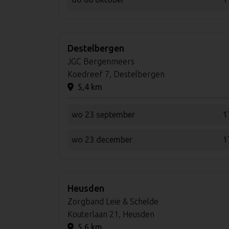
Destelbergen
JGC Bergenmeers
Koedreef 7, Destelbergen
5,4 km
wo 23 september
1
wo 23 december
1
Heusden
Zorgband Leie & Schelde
Kouterlaan 21, Heusden
5,6 km