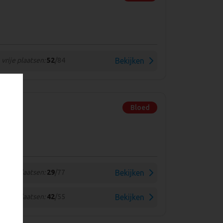
vrije plaatsen:
52
/84
Bekijken
Bloed
vrije plaatsen:
29
/77
Bekijken
vrije plaatsen:
42
/55
Bekijken