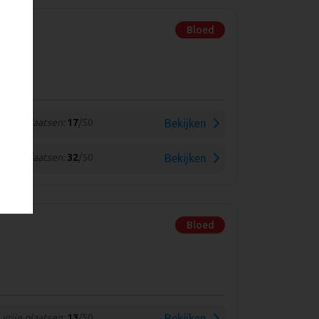
Bloed
vrije plaatsen:
17
/50
Bekijken
vrije plaatsen:
32
/50
Bekijken
Bloed
vrije plaatsen:
13
/50
Bekijken