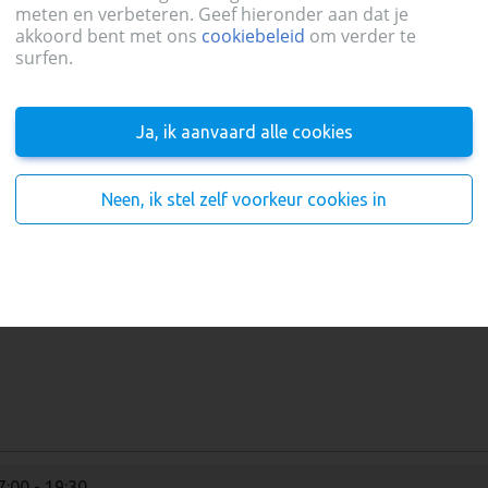
meten en verbeteren. Geef hieronder aan dat je
akkoord bent met ons
cookiebeleid
om verder te
surfen.
Ja, ik aanvaard alle cookies
7:00 - 19:30
Neen, ik stel zelf voorkeur cookies in
7:00 - 19:30
7:00 - 19:30