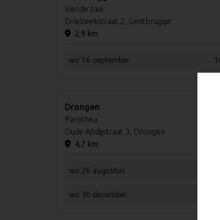
Vierde zaal
Driebeekstraat 2, Gentbrugge
2,9 km
wo 16 september
1
Drongen
Parothea
Oude Abdijstraat 3, Drongen
4,7 km
wo 26 augustus
1
wo 30 december
1