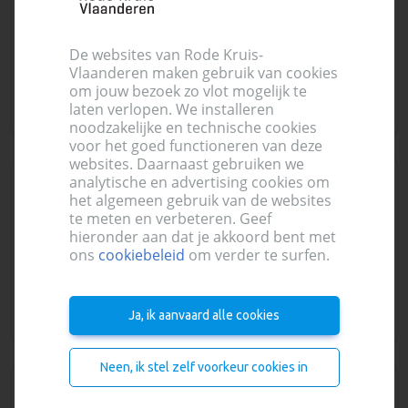
Doornzele Dries 57, Evergem
10,7 km
De websites van Rode Kruis-
Vlaanderen maken gebruik van cookies
wo 18 november
17:00 - 19:30
Bekijken
om jouw bezoek zo vlot mogelijk te
laten verlopen. We installeren
vrije plaatsen:
42
/50
noodzakelijke en technische cookies
voor het goed functioneren van deze
websites. Daarnaast gebruiken we
analytische en advertising cookies om
Melle
Bloed
het algemeen gebruik van de websites
Studio M
te meten en verbeteren. Geef
Molenweg 10, Melle
hieronder aan dat je akkoord bent met
11,0 km
ons
cookiebeleid
om verder te surfen.
do 08 oktober
17:00 - 19:30
Bekijken
vrije plaatsen:
35
/50
Ja, ik aanvaard alle cookies
Neen, ik stel zelf voorkeur cookies in
Berlare
Bloed