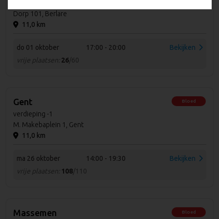
Cultuurhuis Stroming
Dorp 101, Berlare
11,0 km
do 01 oktober
17:00 - 20:00
Bekijken
vrije plaatsen:
26
/60
Gent
Bloed
verdieping -1
M. Makebaplein 1, Gent
11,0 km
ma 26 oktober
14:00 - 19:30
Bekijken
vrije plaatsen:
108
/110
Massemen
Bloed