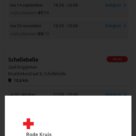
ma 14 september
16:30 - 20:00
Bekijken
vrije plaatsen:
67
/98
ma 30 november
16:30 - 20:00
Bekijken
vrije plaatsen:
50
/70
Schellebelle
Bloed
Zaal Roggeman
Bruinbekestraat 8, Schellebelle
10,6 km
vr 02 oktober
17:00 - 20:00
Bekijken
vrije plaatsen:
59
/60
Evergem
Bloed
CC Ter Gulden Celle