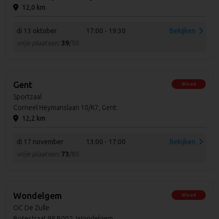
12,0 km
di 13 oktober
17:00 - 19:30
Bekijken
vrije plaatsen:
39
/50
Gent
Bloed
Sportzaal
Corneel Heymanslaan 10/K7, Gent
12,2 km
di 17 november
13:00 - 17:00
Bekijken
vrije plaatsen:
73
/80
Wondelgem
Bloed
OC De Zulle
Botestraat 98 B002, Wondelgem