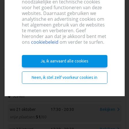
noodzakelijke en technische cookies
voor het goed functioneren van deze
Lille
Bloed
websites. Daarnaast gebruiken we
PC Sint Pieter
analytische en advertising cookies om
het algemeen gebruik van de websites
Kerkplein 3, Lille
te meten en verbeteren. Geef
9,4 km
hieronder aan dat je akkoord bent met
ons
cookiebeleid
om verder te surfen.
di 13 oktober
17:30 - 20:30
Bekijken
vrije plaatsen:
53
/60
Ja, ik aanvaard alle cookies
Kasterlee
Bloed
Neen, ik stel zelf voorkeur cookies in
OC Kasterlee
Binnenpad 2 B1, Kasterlee
9,5 km
wo 21 oktober
17:30 - 20:30
Bekijken
vrije plaatsen:
51
/60