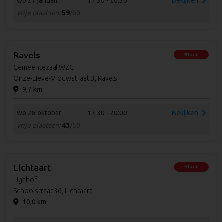
wo 27 januari
17:30 - 20:30
Bekijken
vrije plaatsen:
59
/60
Ravels
Bloed
Gemeentezaal WZC
Onze-Lieve-Vrouwstraat 3, Ravels
9,7 km
wo 28 oktober
17:30 - 20:00
Bekijken
vrije plaatsen:
43
/50
Lichtaart
Bloed
Ligahof
Schoolstraat 36, Lichtaart
10,0 km