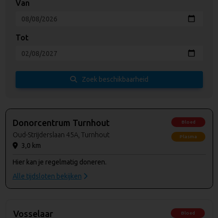
Van
Tot
Zoek beschikbaarheid
Donorcentrum Turnhout
Bloed
Oud-Strijderslaan 45A, Turnhout
Plasma
3,0 km
Hier kan je regelmatig doneren.
Alle tijdsloten bekijken
Vosselaar
Bloed