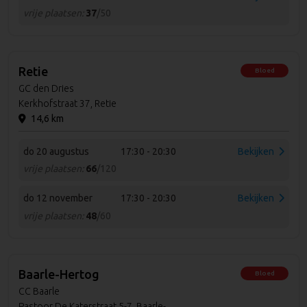
vrije plaatsen:
37
/50
Retie
Bloed
GC den Dries
Kerkhofstraat 37, Retie
14,6 km
do 20 augustus
17:30 - 20:30
Bekijken
vrije plaatsen:
66
/120
do 12 november
17:30 - 20:30
Bekijken
vrije plaatsen:
48
/60
Baarle-Hertog
Bloed
CC Baarle
Pastoor De Katerstraat 5-7, Baarle-