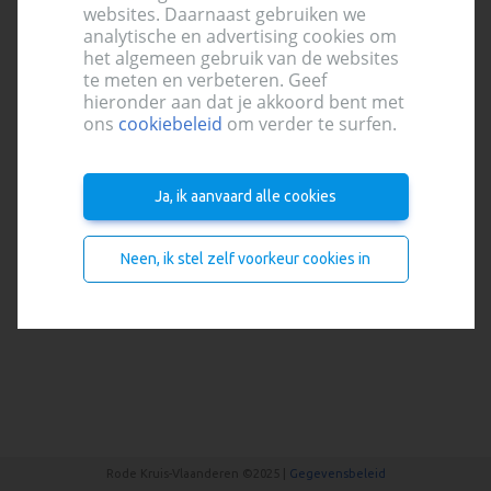
websites. Daarnaast gebruiken we
analytische en advertising cookies om
het algemeen gebruik van de websites
te meten en verbeteren. Geef
hieronder aan dat je akkoord bent met
ons
cookiebeleid
om verder te surfen.
Ja, ik aanvaard alle cookies
Neen, ik stel zelf voorkeur cookies in
Rode Kruis-Vlaanderen ©2025 |
Gegevensbeleid