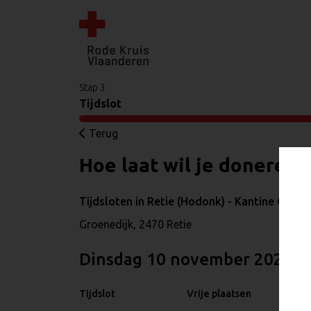
Stap 3
Tijdslot
Terug
Hoe laat wil je doneren?
Tijdsloten in Retie (Hodonk) - Kantine Groen
Groenedijk, 2470 Retie
dinsdag 10 november 2026
Tijdslot
Vrije plaatsen