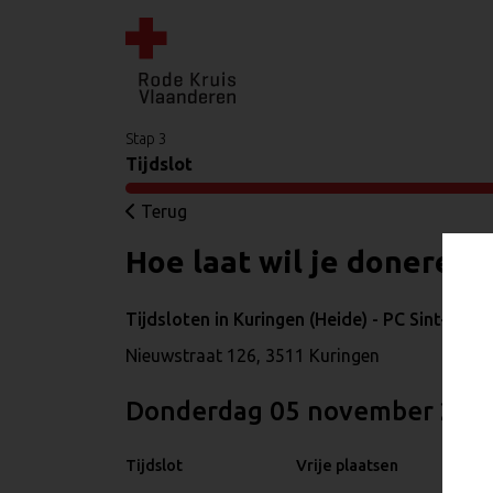
Stap 3
Tijdslot
Terug
Hoe laat wil je doneren?
Tijdsloten in Kuringen (Heide) - PC Sint-Jan
Nieuwstraat 126, 3511 Kuringen
donderdag 05 november 202
Tijdslot
Vrije plaatsen