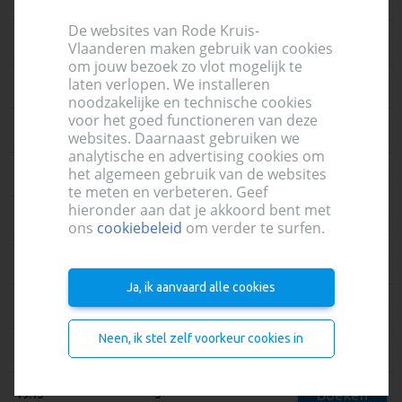
De websites van Rode Kruis-
Boeken
17:15
5
Vlaanderen maken gebruik van cookies
om jouw bezoek zo vlot mogelijk te
laten verlopen. We installeren
Boeken
17:30
4
noodzakelijke en technische cookies
voor het goed functioneren van deze
Boeken
17:45
5
websites. Daarnaast gebruiken we
analytische en advertising cookies om
het algemeen gebruik van de websites
Boeken
18:00
5
te meten en verbeteren. Geef
hieronder aan dat je akkoord bent met
Boeken
18:15
5
ons
cookiebeleid
om verder te surfen.
Boeken
18:30
5
Ja, ik aanvaard alle cookies
Boeken
18:45
5
Neen, ik stel zelf voorkeur cookies in
Boeken
19:00
4
Boeken
19:15
5