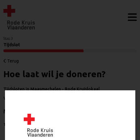
Stap 3
Tijdslot
Terug
Hoe laat wil je doneren?
Tijdsloten in Maasmechelen - Rode Kruislokaal
Vaartstraat 11, 3630 Maasmechelen
maandag 30 november 2026
Tijdslot
Vrije plaatsen
Boeken
17:00
3