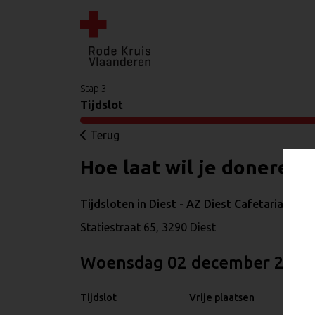
Stap 3
Tijdslot
Terug
Hoe laat wil je doneren?
Tijdsloten in Diest - AZ Diest Cafetaria
Statiestraat 65, 3290 Diest
woensdag 02 december 2026
Tijdslot
Vrije plaatsen