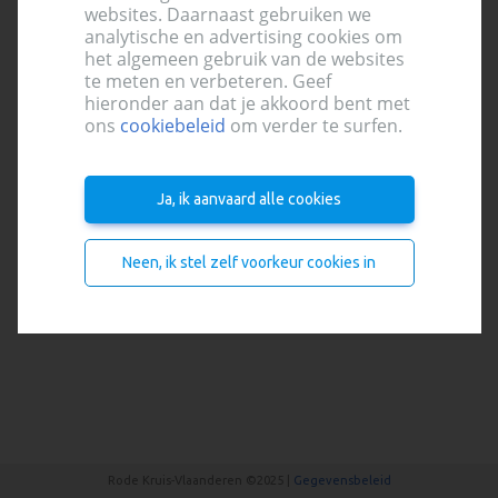
websites. Daarnaast gebruiken we
analytische en advertising cookies om
het algemeen gebruik van de websites
te meten en verbeteren. Geef
hieronder aan dat je akkoord bent met
ons
cookiebeleid
om verder te surfen.
Ja, ik aanvaard alle cookies
Neen, ik stel zelf voorkeur cookies in
Rode Kruis-Vlaanderen ©2025 |
Gegevensbeleid