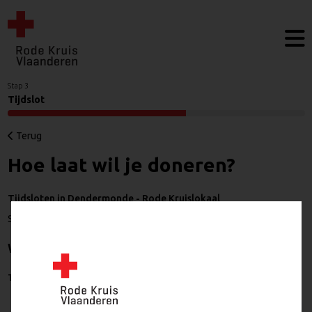
Stap 3
Tijdslot
Terug
Hoe laat wil je doneren?
Tijdsloten in Dendermonde - Rode Kruislokaal
Serbosstraat 8, 9200 Dendermonde
woensdag 14 oktober 2026
Tijdslot
Vrije plaatsen
Boeken
17:00
1