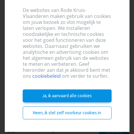
De websites van Rode Kruis-
Boeken
17:15
5
Vlaanderen maken gebruik van cookies
om jouw bezoek zo vlot mogelijk te
laten verlopen. We installeren
Boeken
17:30
5
noodzakelijke en technische cookies
voor het goed functioneren van deze
Boeken
17:45
5
websites. Daarnaast gebruiken we
analytische en advertising cookies om
het algemeen gebruik van de websites
Boeken
18:00
4
te meten en verbeteren. Geef
hieronder aan dat je akkoord bent met
Boeken
18:15
5
ons
cookiebeleid
om verder te surfen.
Boeken
18:30
5
Ja, ik aanvaard alle cookies
Boeken
18:45
5
Neen, ik stel zelf voorkeur cookies in
Boeken
19:00
4
Boeken
19:15
3